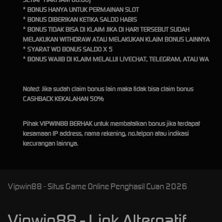
* BONUS HANYA UNTUK PERMAINAN SLOT
* BONUS DIBERIKAN KETIKA SALDO HABIS
* BONUS TIDAK BISA DI KLAIM JIKA DI HARI TERSEBUT SUDAH
MELAKUKAN WITHDRAW ATAU MELAKUKAN KLAIM BONUS LAINNYA
* SYARAT WD BONUS SALDO X 5
* BONUS WAJIB DI KLAIM MELALUI LIVECHAT, TELEGRAM, ATAU WA
Noted: Jika sudah claim bonus lain maka tidak bisa claim bonus
CASHBACK KEKALAHAN 50%
Pihak VIPWIN88 BERHAK untuk membatalkan bonus jika terdapat
kesamaan IP address, nama rekening, no.telpon atau indikasi
kecurangan lainnya.
Vipwin88 - Situs Game Online Penghasil Cuan 2026
Vipwin88 - Link Alternatif