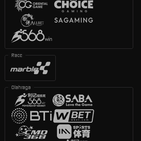
Race
Olahraga