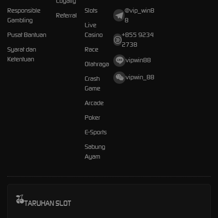
Loyalty
Responsible
Slots
@vip_win8
Referral
Gambling
8
Live
Pusat Bantuan
Casino
+855 9234
2738
Syarat dan
Race
Ketentuan
vipwin88
Olahraga
vipwin_88
Crash
Game
Arcade
Poker
E-Sports
Sabung
Ayam
TARUHAN SLOT