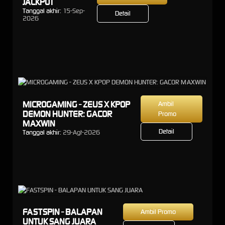
JACKPOT
Tanggal akhir:
15-Sep-
Detail
2026
MICROGAMING - ZEUS X KPOP
Ambil
DEMON HUNTER: GACOR
Promo
MAXWIN
Detail
Tanggal akhir:
29-Agt-2026
FASTSPIN - BALAPAN
Ambil Promo
UNTUK SANG JUARA