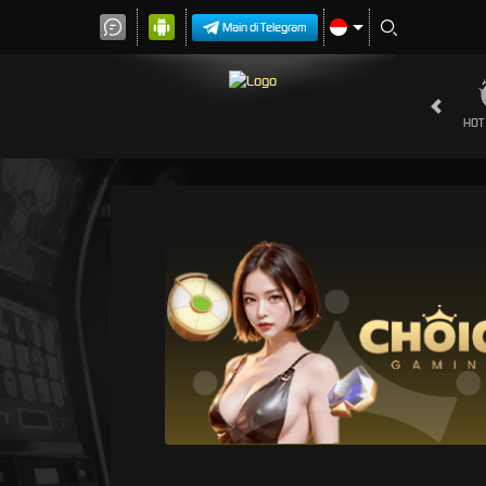
Main di Telegram
HOT