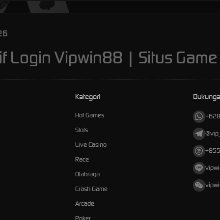
026
tif Login Vipwin88 | Situs Game
Kategori
Dukung
Hot Games
+62
Slots
@vip
Live Casino
+855
Race
vipw
Olahraga
vipw
Crash Game
Arcade
Poker