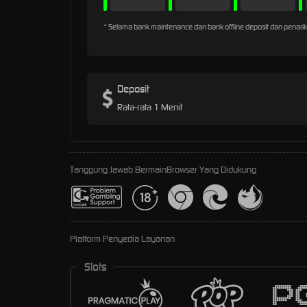
* Selama bank maintenance dan bank offline deposit dan penarik
Deposit
Rata-rata 1 Menit
Tanggung Jawab Bermain
Browser Yang Didukung
Platform Penyedia Layanan
Slots