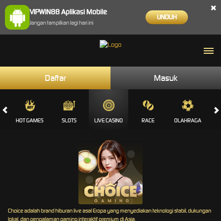
×
VIPWIN88 Aplikasi Mobile
UNDUH
Jangan tampilkan lagi hari ini
Daftar
Masuk
HOT GAMES
SLOTS
LIVE CASINO
RACE
OLAHRAGA
CRA
Choice adalah brand hiburan live asal Eropa yang menyediakan teknologi stabil, dukungan
lokal, dan pengalaman gaming interaktif premium di Asia.